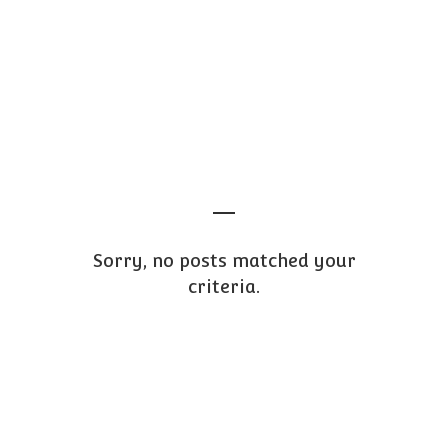
THEY SAY
Sorry, no posts matched your
criteria.
Sorry, no posts matched your